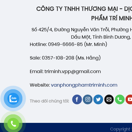
CÔNG TY TNHH THƯƠNG MẠI - DỊ
PHẨM TRÍ MIN
Số 425/4, Đường Nguyễn Văn Trỗi, Phường 
Dầu Một, Tỉnh Bình Dương,
Hotline: 0949-6666-85 (Mr. Minh)
Sale: 0357-108-208 (Ms. Hằng)
Email: triminh.vpp@gmail.com
Website:
vanphongphamtriminh.com
Theo dõi chúng tôi:
Copyright