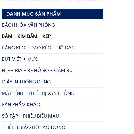
DANH MỤC SẢN PHẨM
BÁCH HÓA VĂN PHÒNG
BẤM - KIM BẤM - KẸP
BĂNG KEO - DAO KÉO - HỒ DÁN
BÚT VIẾT + MỰC
FILE - BÌA - KỆ HỒ SƠ - CẮM BÚT
GIẤY IN THÔNG DỤNG
MÁY TÍNH - THIẾT BỊ VĂN PHÒNG
SẢN PHẨM KHÁC
SỔ TẬP - PHIẾU BIỂU MẪU
THIẾT BỊ BẢO HỘ LAO ĐỘNG