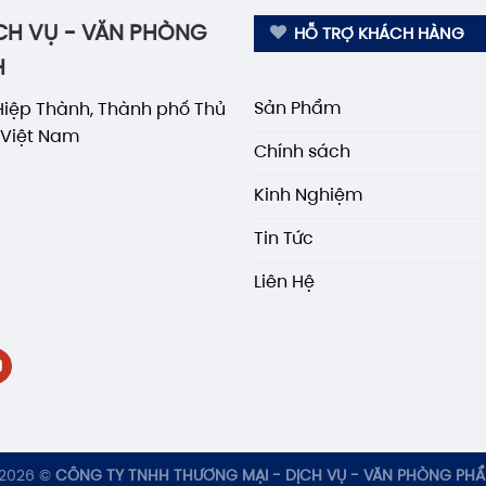
CH VỤ - VĂN PHÒNG
HỖ TRỢ KHÁCH HÀNG
H
Sản Phẩm
Hiệp Thành, Thành phố Thủ
 Việt Nam
Chính sách
Kinh Nghiệm
Tin Tức
Liên Hệ
 2026 ©
CÔNG TY TNHH THƯƠNG MẠI - DỊCH VỤ - VĂN PHÒNG PHẨ