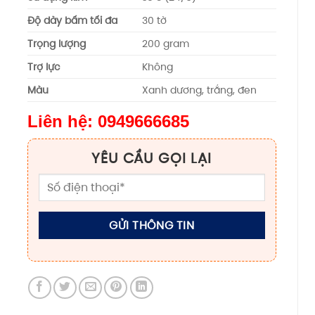
Độ dày bấm tối đa
30 tờ
Trọng lượng
200 gram
Trợ lực
Không
Màu
Xanh dương, trắng, đen
Liên hệ: 0949666685
YÊU CẦU GỌI LẠI