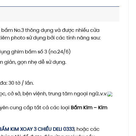
m bấm No.3 thông dụng và được nhiều cửa
tiêm photo sử dụng bởi các tính năng sau:
dụng ghim bấm số 3 (no.24/6)
n giản, gọn nhẹ dễ sử dụng.
a: 30 tờ / lần.
, cở sở, bện việnh, trung tâm ngoại ngữ..v.v.
yên cung cấp tất cả các loại
Bấm Kim – Kim
BẤM KIM XOAY 3 CHIỀU DELI 0333
, hoặc các