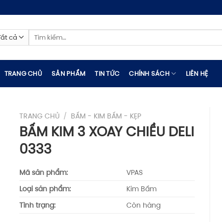
Tìm
kiếm:
TRANG CHỦ
SẢN PHẨM
TIN TỨC
CHÍNH SÁCH
LIÊN HỆ
TRANG CHỦ
/
BẤM - KIM BẤM - KẸP
BẤM KIM 3 XOAY CHIỀU DELI
0333
Mã sản phẩm:
VPAS
Loại sản phẩm:
Kim Bấm
Tình trạng:
Còn hàng