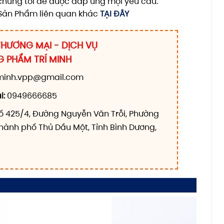
i chúng tôi để được đáp ứng mọi yêu cầu.
 Sản Phẩm liên quan khác
TẠI ĐÂY
HƯƠNG MẠI - DỊCH VỤ
 PHẨM TRÍ MINH
iminh.vpp@gmail.com
i:
0949666685
ố 425/4, Đường Nguyễn Văn Trỗi, Phường
hành phố Thủ Dầu Một, Tỉnh Bình Dương,