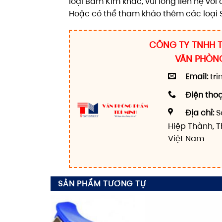
loại Bấm Kim khác, vui lòng liên hệ vớ
Hoặc có thể tham khảo thêm các loại
CÔNG TY TNHH T
VĂN PHÒNG
Email:
tr
Điện thoạ
Địa chỉ:
S
Hiệp Thành, T
Việt Nam
SẢN PHẨM TƯƠNG TỰ