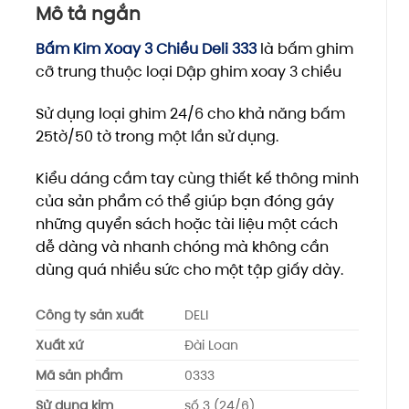
Mô tả ngắn
Bấm Kim Xoay 3 Chiều Deli 333
là bấm ghim
cỡ trung thuộc loại Dập ghim xoay 3 chiều
Sử dụng loại ghim 24/6 cho khả năng bấm
25tờ/50 tờ trong một lần sử dụng.
Kiểu dáng cầm tay cùng thiết kế thông minh
của sản phẩm có thể giúp bạn đóng gáy
những quyển sách hoặc tài liệu một cách
dễ dàng và nhanh chóng mà không cần
dùng quá nhiều sức cho một tập giấy dày.
Công ty sản xuất
DELI
Xuất xứ
Đài Loan
Mã sản phẩm
0333
Sử dụng kim
số 3 (24/6)