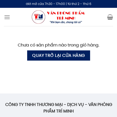
Bỏ
Giờ mở cửa 7h30 - 17h00 | Từ thứ 2 - Thứ 6
qua
nội
dung
Chưa có sản phẩm nào trong giỏ hàng.
QUAY TRỞ LẠI CỬA HÀNG
CÔNG TY TNHH THƯƠNG MẠI - DỊCH VỤ - VĂN PHÒNG
PHẨM TRÍ MINH