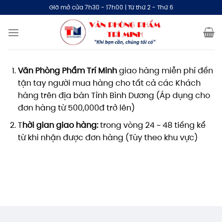
Bỏ
Giờ mở cửa 7h30 - 17h00 | Từ thứ 2 - Thứ 6
qua
nội
dung
Văn Phòng Phẩm Trí Minh
giao hàng miễn phí đến
tận tay người mua hàng cho tất cả các Khách
hàng trên địa bàn Tỉnh Bình Dương (Áp dụng cho
đơn hàng từ 500,000đ trở lên)
T
hời gian giao hàng:
trong vòng 24 ~ 48 tiếng kể
từ khi nhận được đơn hàng (Tùy theo khu vực)