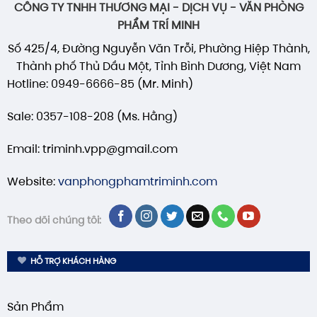
CÔNG TY TNHH THƯƠNG MẠI - DỊCH VỤ - VĂN PHÒNG
PHẨM TRÍ MINH
Số 425/4, Đường Nguyễn Văn Trỗi, Phường Hiệp Thành,
Thành phố Thủ Dầu Một, Tỉnh Bình Dương, Việt Nam
Hotline: 0949-6666-85 (Mr. Minh)
Sale: 0357-108-208 (Ms. Hằng)
Email: triminh.vpp@gmail.com
Website:
vanphongphamtriminh.com
Theo dõi chúng tôi:
HỖ TRỢ KHÁCH HÀNG
Sản Phẩm