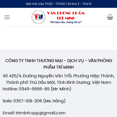
Bỏ
Giờ mở cửa 7h30 - 17h00 | Từ thứ 2 - Thứ 6
qua
nội
dung
CÔNG TY TNHH THƯƠNG MẠI - DỊCH VỤ - VĂN PHÒNG
PHẨM TRÍ MINH
Số 425/4, Đường Nguyễn Văn Trỗi, Phường Hiệp Thành,
Thành phố Thủ Dầu Một, Tỉnh Bình Dương, Việt Nam
Hotline: 0949-6666-85 (Mr. Minh)
Sale: 0357-108-208 (Ms. Hằng)
Email: triminh.vpp@gmail.com