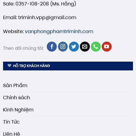
Sale: 0357-108-208 (Ms. Hằng)
Email: triminh.vpp@gmail.com
Website:
vanphongphamtriminh.com
Theo dõi chúng tôi:
HỖ TRỢ KHÁCH HÀNG
Sản Phẩm
Chính sách
Kinh Nghiệm
Tin Tức
Liên Hệ