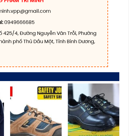
 PHẨM TRÍ MINH
iminh.vpp@gmail.com
i:
0949666685
ố 425/4, Đường Nguyễn Văn Trỗi, Phường
hành phố Thủ Dầu Một, Tỉnh Bình Dương,