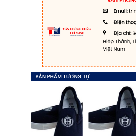
VĂN PHÒNG
Email:
tr
Điện thoạ
Địa chỉ:
S
Hiệp Thành, T
Việt Nam
SẢN PHẨM TƯƠNG TỰ