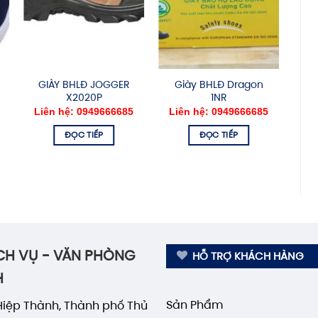
GIÀY BHLĐ JOGGER
Giày BHLĐ Dragon
X2020P
1NR
Liên hệ: 0949666685
Liên hệ: 0949666685
ĐỌC TIẾP
ĐỌC TIẾP
CH VỤ - VĂN PHÒNG
HỖ TRỢ KHÁCH HÀNG
H
Sản Phẩm
Hiệp Thành, Thành phố Thủ