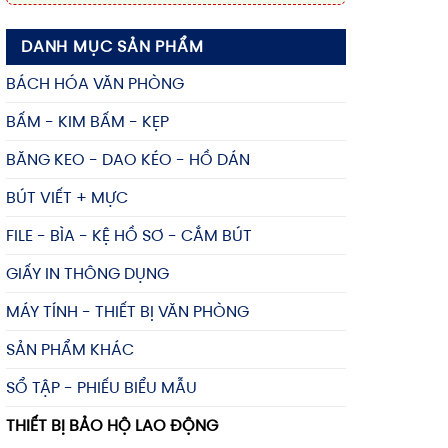
DANH MỤC SẢN PHẨM
BÁCH HÓA VĂN PHÒNG
BẤM - KIM BẤM - KẸP
BĂNG KEO - DAO KÉO - HỒ DÁN
BÚT VIẾT + MỰC
FILE - BÌA - KỆ HỒ SƠ - CẮM BÚT
GIẤY IN THÔNG DỤNG
MÁY TÍNH - THIẾT BỊ VĂN PHÒNG
SẢN PHẨM KHÁC
SỔ TẬP - PHIẾU BIỂU MẪU
THIẾT BỊ BẢO HỘ LAO ĐỘNG