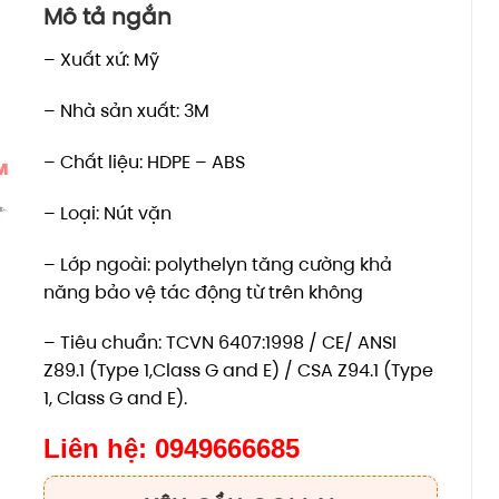
Mô tả ngắn
– Xuất xứ: Mỹ
– Nhà sản xuất: 3M
– Chất liệu: HDPE – ABS
– Loại: Nút vặn
– Lớp ngoài: polythelyn tăng cường khả
năng bảo vệ tác động từ trên không
– Tiêu chuẩn:
TCVN 6407:1998 /
CE/
ANSI
Z89.1 (Type 1,Class G and E) /
CSA Z94.1 (Type
1, Class G and E).
Liên hệ: 0949666685