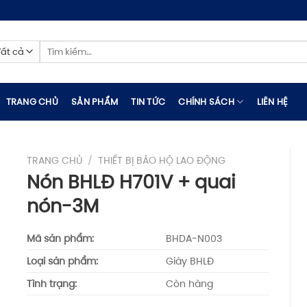
Tìm
kiếm:
TRANG CHỦ
SẢN PHẨM
TIN TỨC
CHÍNH SÁCH
LIÊN HỆ
TRANG CHỦ
/
THIẾT BỊ BẢO HỘ LAO ĐỘNG
Nón BHLĐ H701V + quai
nón-3M
Mã sản phẩm:
BHDA-N003
Loại sản phẩm:
Giày BHLĐ
Tình trạng:
Còn hàng