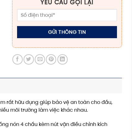
YÊU CẦU GỌI LẠI
m rất hữu dụng giúp bảo vệ an toàn cho đầu,
hiều môi trường làm việc khác nhau.
ồng nón 4 chấu kèm nút vặn điều chỉnh kích