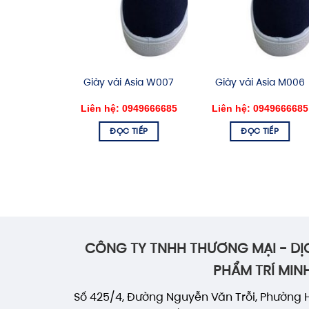
O HỘ NỮ
Giày vải Asia W007
Giày vải Asia M006
GANIC S1P
0949666685
Liên hệ: 0949666685
Liên hệ: 0949666685
TIẾP
ĐỌC TIẾP
ĐỌC TIẾP
CÔNG TY TNHH THƯƠNG MẠI - DỊ
PHẨM TRÍ MIN
Số 425/4, Đường Nguyễn Văn Trỗi, Phường 