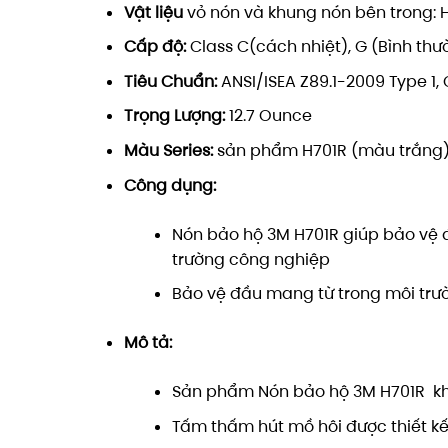
Vật liệu
vỏ nón và khung nón bên trong: H
Cấp độ:
Class C(cách nhiệt), G (Bình thư
Tiêu Chuẩn:
ANSI/ISEA Z89.1-2009 Type 1, 
Trọng Lượng:
12.7 Ounce
Màu Series:
sản phẩm H701R (màu trắng) 
Công dụng:
Nón bảo hộ 3M H701R giúp bảo vệ đ
trường công nghiệp
Bảo vệ đầu mang từ trong môi trườ
Mô tả:
Sản phẩm Nón bảo hộ 3M H701R khô
Tấm thấm hút mồ hôi được thiết kế