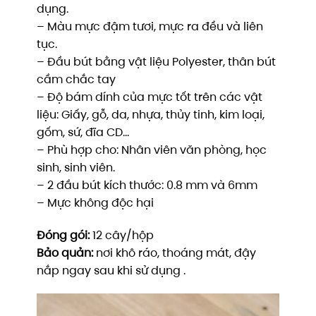
dụng.
– Màu mực đậm tươi, mực ra đều và liên
tục.
– Đầu bút bằng vật liệu Polyester, thân bút
cầm chắc tay
– Độ bám dính của mực tốt trên các vật
liệu: Giấy, gỗ, da, nhựa, thủy tinh, kim loại,
gốm, sứ, đĩa CD…
– Phù hợp cho: Nhân viên văn phòng, học
sinh, sinh viên.
– 2 đầu bút kích thước: 0.8 mm và 6mm
– Mực không độc hại
Đóng gói:
12 cây/hộp
Bảo quản:
nơi khô ráo, thoáng mát, đậy
nắp ngay sau khi sử dụng .