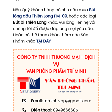
Nếu Quý khách hàng có nhu cầu mua
Bút
lông dầu Thiên Long PM-09
, hoặc các loại
Bút bi Thiên Long
khác, vui lòng liên hệ với
chúng tôi để được đáp ứng mọi yêu cầu.
Hoặc có thể tham khảo thêm các Sản
Phẩm khác
TẠI ĐÂY
CÔNG TY TNHH THƯƠNG MẠI - DỊCH
VỤ
VĂN PHÒNG PHẨM TRÍ MINH
Email:
triminh.vpp@gmail.com
Điện thoại:
0949666685