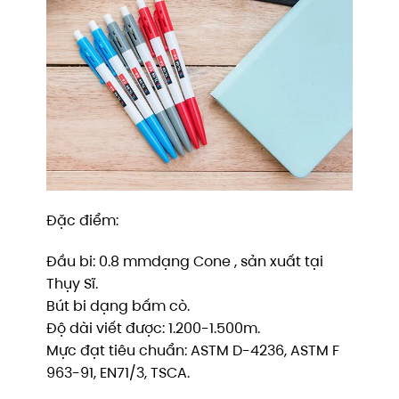
Đặc điểm:
Đầu bi: 0.8 mmdạng Cone , sản xuất tại
Thụy Sĩ.
Bút bi dạng bấm cò.
Độ dài viết được: 1.200-1.500m.
Mực đạt tiêu chuẩn: ASTM D-4236, ASTM F
963-91, EN71/3, TSCA.