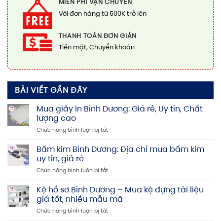
MIỄN PHÍ VẬN CHUYỂN
Với đơn hàng từ 500K trở lên
THANH TOÁN ĐƠN GIẢN
Tiền mặt, Chuyển khoản
BÀI VIẾT GẦN ĐÂY
Mua giấy in Bình Dương: Giá rẻ, Uy tín, Chất
lượng cao
ở
Chức năng bình luận bị tắt
Mua
giấy
Bấm kim Bình Dương: Địa chỉ mua bấm kim
in
uy tín, giá rẻ
Bình
ở
Chức năng bình luận bị tắt
Dương:
Bấm
Giá
kim
Kệ hồ sơ Bình Dương – Mua kệ đựng tài liệu
rẻ,
Bình
Uy
giá tốt, nhiều mẫu mã
Dương:
tín,
ở
Chức năng bình luận bị tắt
Địa
Chất
Kệ
chỉ