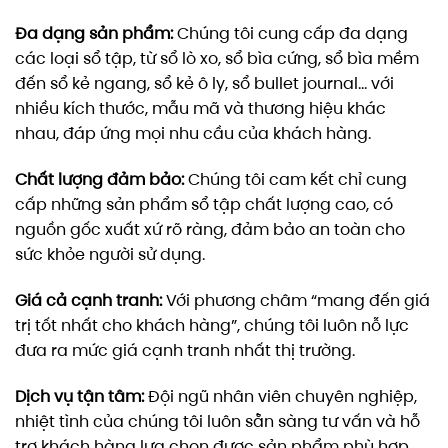
Đa dạng sản phẩm:
Chúng tôi cung cấp đa dạng
các loại sổ tập, từ sổ lò xo, sổ bìa cứng, sổ bìa mềm
đến sổ kẻ ngang, sổ kẻ ô ly, sổ bullet journal… với
nhiều kích thước, mẫu mã và thương hiệu khác
nhau, đáp ứng mọi nhu cầu của khách hàng.
Chất lượng đảm bảo:
Chúng tôi cam kết chỉ cung
cấp những sản phẩm sổ tập chất lượng cao, có
nguồn gốc xuất xứ rõ ràng, đảm bảo an toàn cho
sức khỏe người sử dụng.
Giá cả cạnh tranh:
Với phương châm “mang đến giá
trị tốt nhất cho khách hàng”, chúng tôi luôn nỗ lực
đưa ra mức giá cạnh tranh nhất thị trường.
Dịch vụ tận tâm:
Đội ngũ nhân viên chuyên nghiệp,
nhiệt tình của chúng tôi luôn sẵn sàng tư vấn và hỗ
trợ khách hàng lựa chọn được sản phẩm phù hợp