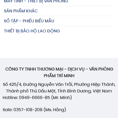
MÁY TÍNH - THIẾT BỊ VĂN PHÒNG
SẢN PHẨM KHÁC
SỔ TẬP - PHIẾU BIỂU MẪU
THIẾT BỊ BẢO HỘ LAO ĐỘNG
CÔNG TY TNHH THƯƠNG MẠI - DỊCH VỤ - VĂN PHÒNG
PHẨM TRÍ MINH
Số 425/4, Đường Nguyễn Văn Trỗi, Phường Hiệp Thành,
Thành phố Thủ Dầu Một, Tỉnh Bình Dương, Việt Nam
Hotline: 0949-6666-85 (Mr. Minh)
Sale: 0357-108-208 (Ms. Hằng)