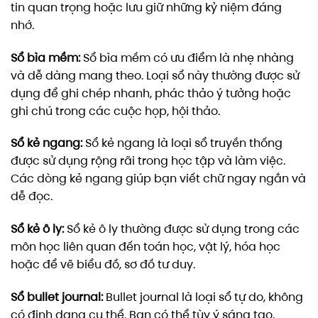
tin quan trọng hoặc lưu giữ những kỷ niệm đáng
nhớ.
Sổ bìa mềm:
Sổ bìa mềm có ưu điểm là nhẹ nhàng
và dễ dàng mang theo. Loại sổ này thường được sử
dụng để ghi chép nhanh, phác thảo ý tưởng hoặc
ghi chú trong các cuộc họp, hội thảo.
Sổ kẻ ngang:
Sổ kẻ ngang là loại sổ truyền thống
được sử dụng rộng rãi trong học tập và làm việc.
Các dòng kẻ ngang giúp bạn viết chữ ngay ngắn và
dễ đọc.
Sổ kẻ ô ly:
Sổ kẻ ô ly thường được sử dụng trong các
môn học liên quan đến toán học, vật lý, hóa học
hoặc để vẽ biểu đồ, sơ đồ tư duy.
Sổ bullet journal:
Bullet journal là loại sổ tự do, không
có định dạng cụ thể. Bạn có thể tùy ý sáng tạo,