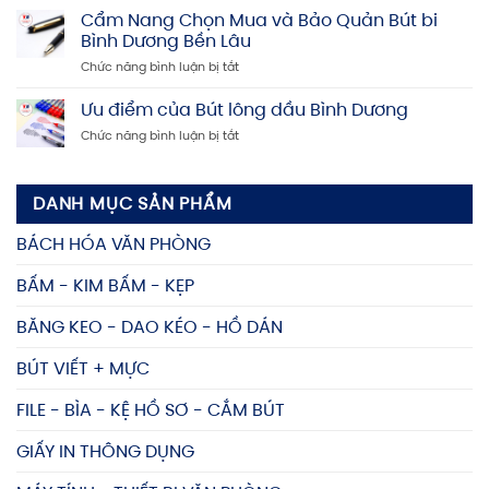
lượng
hồ
Cẩm Nang Chọn Mua và Bảo Quản Bút bi
mua
cao
sơ
bấm
Bình Dương Bền Lâu
Bình
kim
ở
Chức năng bình luận bị tắt
Dương
uy
Cẩm
–
tín,
Nang
Ưu điểm của Bút lông dầu Bình Dương
Mua
giá
Chọn
kệ
rẻ
ở
Chức năng bình luận bị tắt
Mua
đựng
Ưu
và
tài
điểm
Bảo
liệu
của
Quản
giá
DANH MỤC SẢN PHẨM
Bút
Bút
tốt,
lông
bi
nhiều
BÁCH HÓA VĂN PHÒNG
dầu
Bình
mẫu
Bình
Dương
mã
BẤM - KIM BẤM - KẸP
Dương
Bền
Lâu
BĂNG KEO - DAO KÉO - HỒ DÁN
BÚT VIẾT + MỰC
FILE - BÌA - KỆ HỒ SƠ - CẮM BÚT
GIẤY IN THÔNG DỤNG