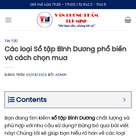
Bỏ
Giờ mở cửa 7h30 - 17h00 | Từ thứ 2 - Thứ 6
qua
nội
dung
TIN TỨC
Các loại Sổ tập Bình Dương phổ biến
và cách chọn mua
ĐĂNG TRÊN
03/08/2024
BỞI
ADMIN
Contents
Bạn đang tìm kiếm
sổ tập Bình Dương
chất lượng và
phù hợp với nhu cầu sử dụng? Đừng bỏ qua bài viết
này! Chúng tôi sẽ giúp bạn hiểu rõ hơn về các loại