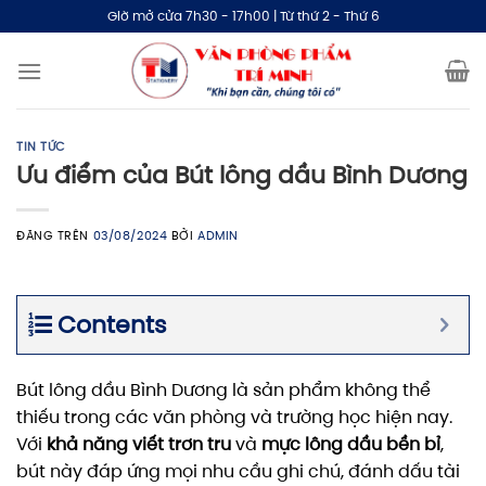
Bỏ
Giờ mở cửa 7h30 - 17h00 | Từ thứ 2 - Thứ 6
qua
nội
dung
TIN TỨC
Ưu điểm của Bút lông dầu Bình Dương
ĐĂNG TRÊN
03/08/2024
BỞI
ADMIN
Contents
Bút lông dầu Bình Dương là sản phẩm không thể
thiếu trong các văn phòng và trường học hiện nay.
Với
khả năng viết trơn tru
và
mực lông dầu bền bỉ
,
bút này đáp ứng mọi nhu cầu ghi chú, đánh dấu tài