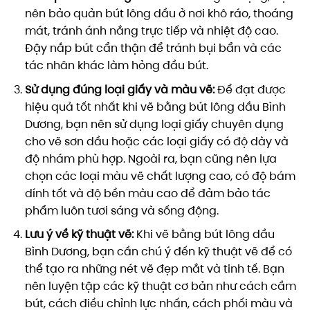
nên bảo quản bút lông dầu ở nơi khô ráo, thoáng
mát, tránh ánh nắng trực tiếp và nhiệt độ cao.
Đậy nắp bút cẩn thận để tránh bụi bẩn và các
tác nhân khác làm hỏng đầu bút.
Sử dụng đúng loại giấy và màu vẽ:
Để đạt được
hiệu quả tốt nhất khi vẽ bằng bút lông dầu Bình
Dương, bạn nên sử dụng loại giấy chuyên dụng
cho vẽ sơn dầu hoặc các loại giấy có độ dày và
độ nhám phù hợp. Ngoài ra, bạn cũng nên lựa
chọn các loại màu vẽ chất lượng cao, có độ bám
dính tốt và độ bền màu cao để đảm bảo tác
phẩm luôn tươi sáng và sống động.
Lưu ý về kỹ thuật vẽ:
Khi vẽ bằng bút lông dầu
Bình Dương, bạn cần chú ý đến kỹ thuật vẽ để có
thể tạo ra những nét vẽ đẹp mắt và tinh tế. Bạn
nên luyện tập các kỹ thuật cơ bản như cách cầm
bút, cách điều chỉnh lực nhấn, cách phối màu và