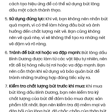
cách tạo hiệu ứng để có thể sử dụng bút lông
dầu một cách thành thạo.
Sử dụng đúng lực:
Khi vẽ, bạn không nên nhấn bút
quá mạnh, vì có thể làm hỏng đầu bút và ảnh
hưởng đến chất lượng nét vẽ. Bạn cũng không
nên vẽ quá nhẹ, vì sẽ không thể tạo ra những nét
vẽ đậm và rõ ràng.
Tránh để bút rơi hoặc va đập mạnh:
Bút lông dầu
Bình Dương được làm từ các vật liệu tự nhiên, nên
rất dễ bị hỏng nếu bị rơi hoặc va đập mạnh. Bạn
nên cẩn thận khi sử dụng và bảo quản bút để
tránh những trường hợp đáng tiếc xảy ra.
Kiểm tra chất lượng bút trước khi mua:
Khi mua
bút lông dầu Bình Dương, bạn nên kiểm tra kỹ
chất lượng của bút để đảm bảo mua được sản
phẩm tốt nhất. Bạn nên kiểm tra độ mềm mại và
đàn hồi của lông bút, độ chắc chắn của thân bút