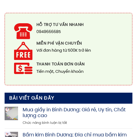
HỖ TRỢ TƯ VẤN NHANH
0949666685
MIỄN PHÍ VẬN CHUYỂN
Với đơn hàng từ 500K trở lên
THANH TOÁN ĐƠN GIẢN
Tiền mặt, Chuyển khoản
BÀI VIẾT GẦN ĐÂY
Mua giấy in Bình Dương: Giá rẻ, Uy tín, Chất
lượng cao
ở
Chức năng bình luận bị tắt
Mua
giấy
Bấm kim Bình Dương: Địa chỉ mua bấm kim