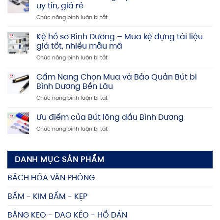
in
uy tín, giá rẻ
Bình
ở
Chức năng bình luận bị tắt
Dương:
Bấm
Giá
kim
Kệ hồ sơ Bình Dương – Mua kệ đựng tài liệu
rẻ,
Bình
Uy
giá tốt, nhiều mẫu mã
Dương:
tín,
ở
Chức năng bình luận bị tắt
Địa
Chất
Kệ
chỉ
lượng
hồ
Cẩm Nang Chọn Mua và Bảo Quản Bút bi
mua
cao
sơ
bấm
Bình Dương Bền Lâu
Bình
kim
ở
Chức năng bình luận bị tắt
Dương
uy
Cẩm
–
tín,
Nang
Ưu điểm của Bút lông dầu Bình Dương
Mua
giá
Chọn
kệ
rẻ
ở
Chức năng bình luận bị tắt
Mua
đựng
Ưu
và
tài
điểm
Bảo
liệu
của
Quản
giá
DANH MỤC SẢN PHẨM
Bút
Bút
tốt,
lông
bi
nhiều
BÁCH HÓA VĂN PHÒNG
dầu
Bình
mẫu
Bình
Dương
mã
BẤM - KIM BẤM - KẸP
Dương
Bền
Lâu
BĂNG KEO - DAO KÉO - HỒ DÁN