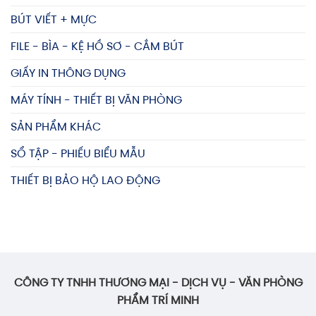
BÚT VIẾT + MỰC
FILE - BÌA - KỆ HỒ SƠ - CẮM BÚT
GIẤY IN THÔNG DỤNG
MÁY TÍNH - THIẾT BỊ VĂN PHÒNG
SẢN PHẨM KHÁC
SỔ TẬP - PHIẾU BIỂU MẪU
THIẾT BỊ BẢO HỘ LAO ĐỘNG
CÔNG TY TNHH THƯƠNG MẠI - DỊCH VỤ - VĂN PHÒNG
PHẨM TRÍ MINH