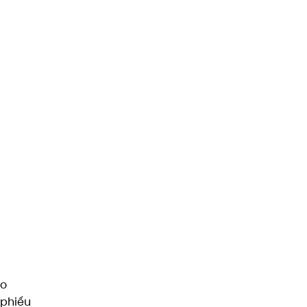
ao
 phiếu