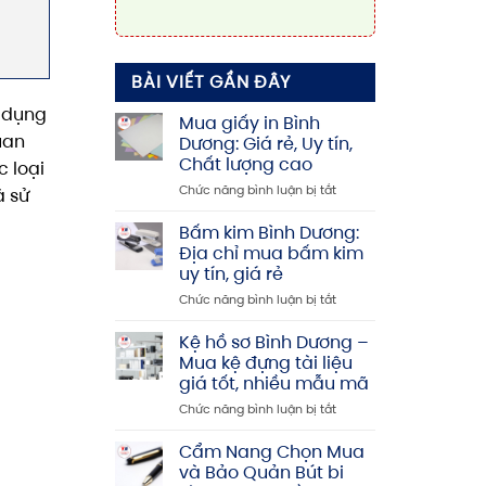
BÀI VIẾT GẦN ĐÂY
ử dụng
Mua giấy in Bình
uan
Dương: Giá rẻ, Uy tín,
Chất lượng cao
c loại
ở
Chức năng bình luận bị tắt
à sử
Mua
giấy
Bấm kim Bình Dương:
in
Địa chỉ mua bấm kim
Bình
uy tín, giá rẻ
Dương:
ở
Chức năng bình luận bị tắt
Giá
Bấm
rẻ,
kim
Uy
Kệ hồ sơ Bình Dương –
Bình
tín,
Mua kệ đựng tài liệu
Dương:
Chất
giá tốt, nhiều mẫu mã
Địa
lượng
ở
Chức năng bình luận bị tắt
chỉ
cao
Kệ
mua
hồ
bấm
Cẩm Nang Chọn Mua
sơ
kim
và Bảo Quản Bút bi
Bình
uy