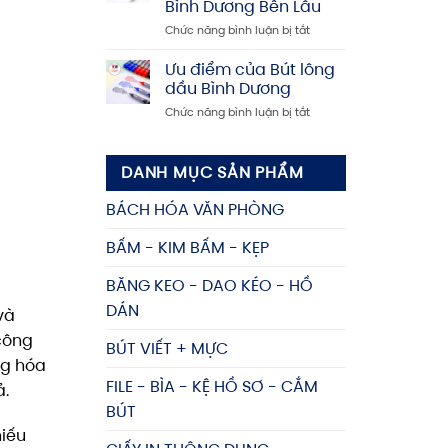
Bình Dương Bền Lâu
Dương
tín,
ở
Chức năng bình luận bị tắt
–
giá
Cẩm
Mua
rẻ
Nang
kệ
Ưu điểm của Bút lông
Chọn
đựng
dầu Bình Dương
Mua
tài
ở
Chức năng bình luận bị tắt
và
liệu
Ưu
Bảo
giá
điểm
Quản
tốt,
của
Bút
nhiều
DANH MỤC SẢN PHẨM
Bút
bi
mẫu
lông
Bình
mã
BÁCH HÓA VĂN PHÒNG
dầu
Dương
Bình
Bền
BẤM - KIM BẤM - KẸP
Dương
Lâu
BĂNG KEO - DAO KÉO - HỒ
DÁN
và
công
BÚT VIẾT + MỰC
ng hóa
FILE - BÌA - KỆ HỒ SƠ - CẮM
ả.
BÚT
hiếu