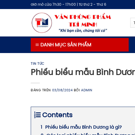
Bỏ
Giờ mở cửa 7h30 - 17h00 | Từ thứ 2 - Thứ 6
qua
nội
dung
DANH MỤC SẢN PHẨM
TIN TỨC
Phiếu biểu mẫu Bình Dương
ĐĂNG TRÊN
03/08/2024
BỞI
ADMIN
Contents
Phiếu biểu mẫu Bình Dương là gì?