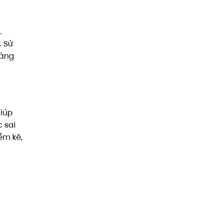
.
. Sử
hàng
giúp
c sai
ểm kê,