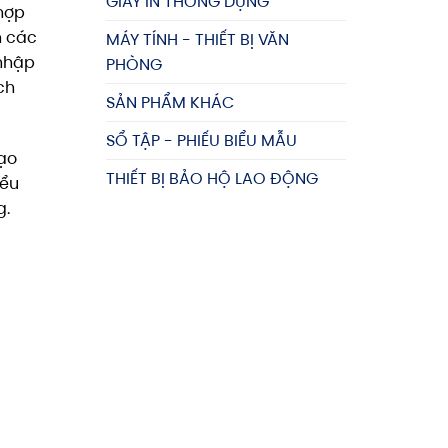
GIẤY IN THÔNG DỤNG
 hợp
n các
MÁY TÍNH - THIẾT BỊ VĂN
 nhập
PHÒNG
ch
SẢN PHẨM KHÁC
SỔ TẬP - PHIẾU BIỂU MẪU
tạo
THIẾT BỊ BẢO HỘ LAO ĐỘNG
iểu
g.