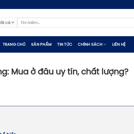
Tìm
kiếm:
TRANG CHỦ
SẢN PHẨM
TIN TỨC
CHÍNH SÁCH
LIÊN HỆ
: Mua ở đâu uy tín, chất lượng?