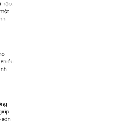
i nộp,
 một
ính
ho
 Phiếu
anh
ờng
giúp
o sản