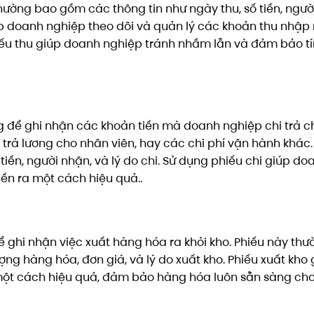
ường bao gồm các thông tin như ngày thu, số tiền, ngườ
iúp doanh nghiệp theo dõi và quản lý các khoản thu nhập
hiếu thu giúp doanh nghiệp tránh nhầm lẫn và đảm bảo t
ng để ghi nhận các khoản tiền mà doanh nghiệp chi trả c
trả lương cho nhân viên, hay các chi phí vận hành khác.
tiền, người nhận, và lý do chi. Sử dụng phiếu chi giúp do
iền ra một cách hiệu quả..
ể ghi nhận việc xuất hàng hóa ra khỏi kho. Phiếu này thư
ng hàng hóa, đơn giá, và lý do xuất kho. Phiếu xuất kho 
 một cách hiệu quả, đảm bảo hàng hóa luôn sẵn sàng ch