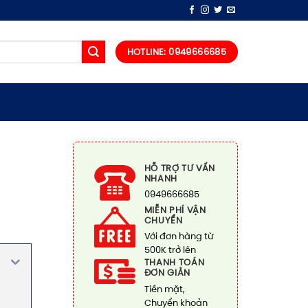
HOTLINE: 0949666685
HỖ TRỢ TƯ VẤN
NHANH
0949666685
MIỄN PHÍ VẬN
CHUYỂN
Với đơn hàng từ
500K trở lên
THANH TOÁN
ĐƠN GIẢN
Tiền mặt,
Chuyển khoản