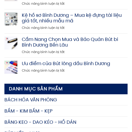
ở
Chức năng bình luận bị tắt
Dương:
Bấm
Giá
kim
Kệ hồ sơ Bình Dương – Mua kệ đựng tài liệu
rẻ,
Bình
Uy
giá tốt, nhiều mẫu mã
Dương:
tín,
ở
Chức năng bình luận bị tắt
Địa
Chất
Kệ
chỉ
lượng
hồ
Cẩm Nang Chọn Mua và Bảo Quản Bút bi
mua
cao
sơ
bấm
Bình Dương Bền Lâu
Bình
kim
ở
Chức năng bình luận bị tắt
Dương
uy
Cẩm
–
tín,
Nang
Ưu điểm của Bút lông dầu Bình Dương
Mua
giá
Chọn
kệ
rẻ
ở
Chức năng bình luận bị tắt
Mua
đựng
Ưu
và
tài
điểm
Bảo
liệu
của
Quản
giá
DANH MỤC SẢN PHẨM
Bút
Bút
tốt,
lông
bi
nhiều
BÁCH HÓA VĂN PHÒNG
dầu
Bình
mẫu
Bình
Dương
mã
BẤM - KIM BẤM - KẸP
Dương
Bền
Lâu
BĂNG KEO - DAO KÉO - HỒ DÁN