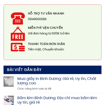
HỖ TRỢ TƯ VẤN NHANH
0949666685
MIỄN PHÍ VẬN CHUYỂN
Với đơn hàng từ 500K trở lên
THANH TOÁN ĐƠN GIẢN
Tiền mặt, Chuyển khoản
BÀI VIẾT GẦN ĐÂY
Mua giấy in Bình Dương: Giá rẻ, Uy tín, Chất
lượng cao
ở
Chức năng bình luận bị tắt
Mua
giấy
Bấm kim Bình Dương: Địa chỉ mua bấm kim
in
uy tín, giá rẻ
Bình