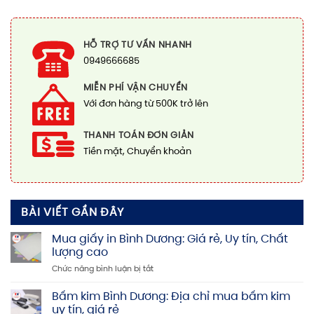
HỖ TRỢ TƯ VẤN NHANH
0949666685
MIỄN PHÍ VẬN CHUYỂN
Với đơn hàng từ 500K trở lên
THANH TOÁN ĐƠN GIẢN
Tiền mặt, Chuyển khoản
BÀI VIẾT GẦN ĐÂY
Mua giấy in Bình Dương: Giá rẻ, Uy tín, Chất
lượng cao
ở
Chức năng bình luận bị tắt
Mua
giấy
Bấm kim Bình Dương: Địa chỉ mua bấm kim
in
uy tín, giá rẻ