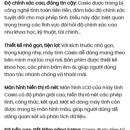
Độ chính xác cao, đáng tin cậy:
Casio được trang bị
công nghệ tính toán tiên tiến, đảm bảo độ chính xác
tuyệt đối cho mọi phép tính. Điều này đặc biệt quan
trọng trong các lĩnh vực đòi hỏi độ chính xác cao
như khoa học, kỹ thuật, tài chính…
Thiết kế nhỏ gọn, tiện lợi:
Với kích thước nhỏ gọn,
trọng lượng nhẹ, máy tính Casio dễ dàng mang theo
bên mình mọi lúc mọi nơi. Bàn phím được thiết kế
khoa học, các phím bấm êm ái, giúp người dùng
thao tác nhanh chóng và thoải mái.
Màn hình hiển thị rõ nét:
Màn hình LCD của máy tính
Casio có độ phân giải cao, hiển thị rõ nét các phép
tính, công thức, kết quả. Một số dòng máy tính còn
được trang bị màn hình màu, giúp người dùng dễ
dàng quan sát và phân tích dữ liệu.
Độ bền cao, tiết kiệm năng lượng:
Casio được làm từ