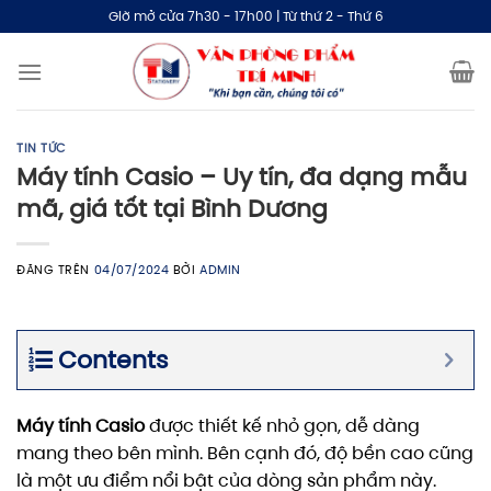
Bỏ
Giờ mở cửa 7h30 - 17h00 | Từ thứ 2 - Thứ 6
qua
nội
dung
TIN TỨC
Máy tính Casio – Uy tín, đa dạng mẫu
mã, giá tốt tại Bình Dương
ĐĂNG TRÊN
04/07/2024
BỞI
ADMIN
Contents
Máy tính Casio
được thiết kế nhỏ gọn, dễ dàng
mang theo bên mình. Bên cạnh đó, độ bền cao cũng
là một ưu điểm nổi bật của dòng sản phẩm này.