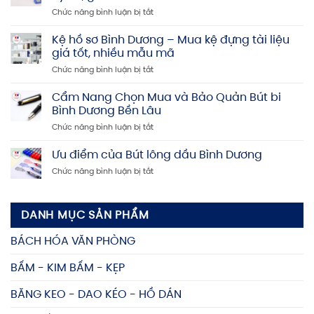
Bình
ở
Chức năng bình luận bị tắt
Dương:
Bấm
Giá
kim
Kệ hồ sơ Bình Dương – Mua kệ đựng tài liệu
rẻ,
Bình
Uy
giá tốt, nhiều mẫu mã
Dương:
tín,
ở
Chức năng bình luận bị tắt
Địa
Chất
Kệ
chỉ
lượng
hồ
Cẩm Nang Chọn Mua và Bảo Quản Bút bi
mua
cao
sơ
bấm
Bình Dương Bền Lâu
Bình
kim
ở
Chức năng bình luận bị tắt
Dương
uy
Cẩm
–
tín,
Nang
Ưu điểm của Bút lông dầu Bình Dương
Mua
giá
Chọn
kệ
rẻ
ở
Chức năng bình luận bị tắt
Mua
đựng
Ưu
và
tài
điểm
Bảo
liệu
của
Quản
giá
DANH MỤC SẢN PHẨM
Bút
Bút
tốt,
lông
bi
nhiều
BÁCH HÓA VĂN PHÒNG
dầu
Bình
mẫu
Bình
Dương
mã
BẤM - KIM BẤM - KẸP
Dương
Bền
Lâu
BĂNG KEO - DAO KÉO - HỒ DÁN