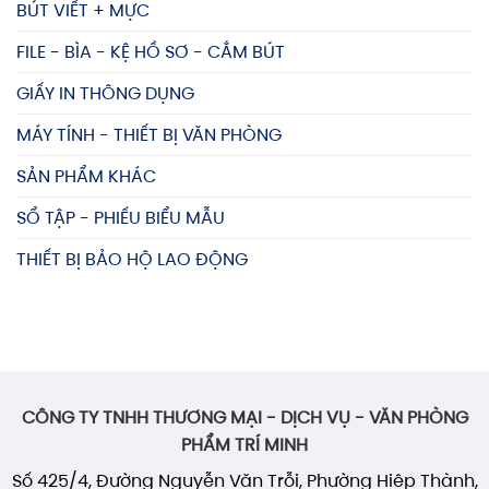
BÚT VIẾT + MỰC
FILE - BÌA - KỆ HỒ SƠ - CẮM BÚT
GIẤY IN THÔNG DỤNG
MÁY TÍNH - THIẾT BỊ VĂN PHÒNG
SẢN PHẨM KHÁC
SỔ TẬP - PHIẾU BIỂU MẪU
THIẾT BỊ BẢO HỘ LAO ĐỘNG
CÔNG TY TNHH THƯƠNG MẠI - DỊCH VỤ - VĂN PHÒNG
PHẨM TRÍ MINH
Số 425/4, Đường Nguyễn Văn Trỗi, Phường Hiệp Thành,