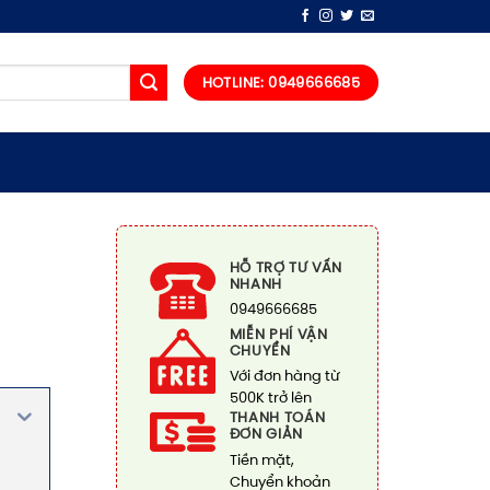
HOTLINE: 0949666685
HỖ TRỢ TƯ VẤN
NHANH
0949666685
MIỄN PHÍ VẬN
CHUYỂN
Với đơn hàng từ
500K trở lên
THANH TOÁN
ĐƠN GIẢN
Tiền mặt,
Chuyển khoản