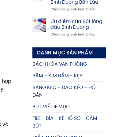
Bình Dương Bền Lâu
Dương
tín,
ở
Chức năng bình luận bị tắt
–
giá
Cẩm
Mua
rẻ
Nang
kệ
Ưu điểm của Bút lông
Chọn
đựng
dầu Bình Dương
Mua
tài
ở
Chức năng bình luận bị tắt
và
liệu
Ưu
Bảo
giá
điểm
Quản
tốt,
của
Bút
nhiều
DANH MỤC SẢN PHẨM
Bút
bi
mẫu
lông
Bình
mã
BÁCH HÓA VĂN PHÒNG
dầu
Dương
Bình
Bền
BẤM - KIM BẤM - KẸP
Dương
Lâu
ù hợp
BĂNG KEO - DAO KÉO - HỒ
ày
DÁN
BÚT VIẾT + MỰC
FILE - BÌA - KỆ HỒ SƠ - CẮM
c và
BÚT