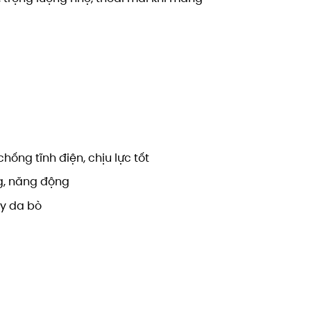
hống tĩnh điện, chịu lực tốt
ng, năng động
y da bò