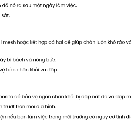
n đã nở ra sau một ngày làm việc.
sát.
ải mesh hoặc kết hợp cả hai để giúp chân luôn khô ráo v
gây bí bách và nóng bức.
 vệ bàn chân khỏi va đập.
osite để bảo vệ ngón chân khỏi bị dập nát do va đập m
trượt trên mọi địa hình.
iện nếu bạn làm việc trong môi trường có nguy cơ tĩnh đ