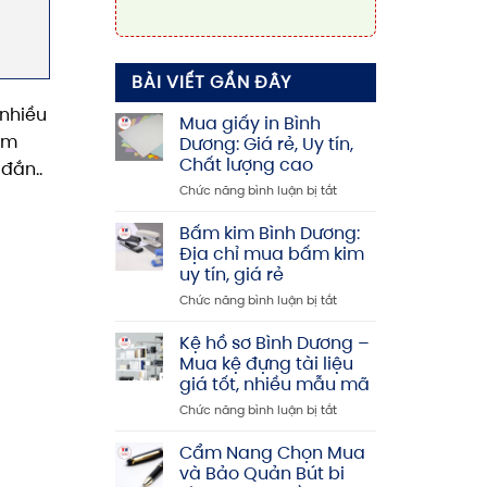
BÀI VIẾT GẦN ĐÂY
 nhiều
Mua giấy in Bình
àm
Dương: Giá rẻ, Uy tín,
Chất lượng cao
đắn..
ở
Chức năng bình luận bị tắt
Mua
giấy
Bấm kim Bình Dương:
in
Địa chỉ mua bấm kim
Bình
uy tín, giá rẻ
Dương:
ở
Chức năng bình luận bị tắt
Giá
Bấm
rẻ,
kim
Uy
Kệ hồ sơ Bình Dương –
Bình
tín,
Mua kệ đựng tài liệu
Dương:
Chất
giá tốt, nhiều mẫu mã
Địa
lượng
ở
Chức năng bình luận bị tắt
chỉ
cao
Kệ
mua
hồ
bấm
Cẩm Nang Chọn Mua
sơ
kim
và Bảo Quản Bút bi
Bình
uy