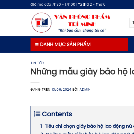
Bỏ
Giờ mở cửa 7h30 - 17h00 | Từ thứ 2 - Thứ 6
qua
nội
dung
DANH MỤC SẢN PHẨM
TIN TỨC
Những mẫu giày bảo hộ la
ĐĂNG TRÊN
13/06/2024
BỞI
ADMIN
Contents
Tiêu chí chọn giày bảo hộ lao động nữ