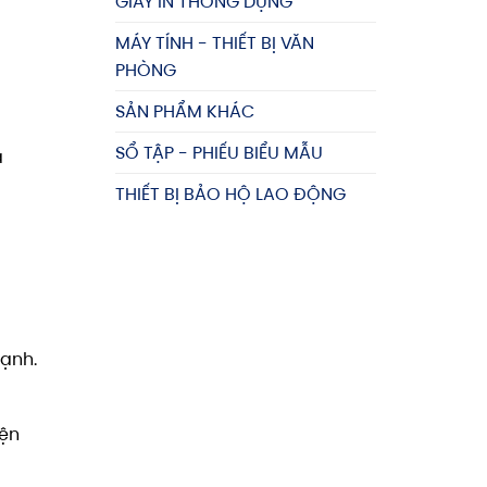
GIẤY IN THÔNG DỤNG
MÁY TÍNH - THIẾT BỊ VĂN
PHÒNG
SẢN PHẨM KHÁC
SỔ TẬP - PHIẾU BIỂU MẪU
à
THIẾT BỊ BẢO HỘ LAO ĐỘNG
ạnh.
iện