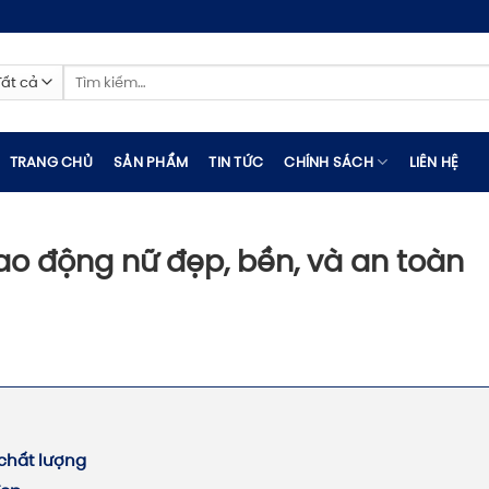
Tìm
kiếm:
TRANG CHỦ
SẢN PHẨM
TIN TỨC
CHÍNH SÁCH
LIÊN HỆ
o động nữ đẹp, bền, và an toàn
 chất lượng