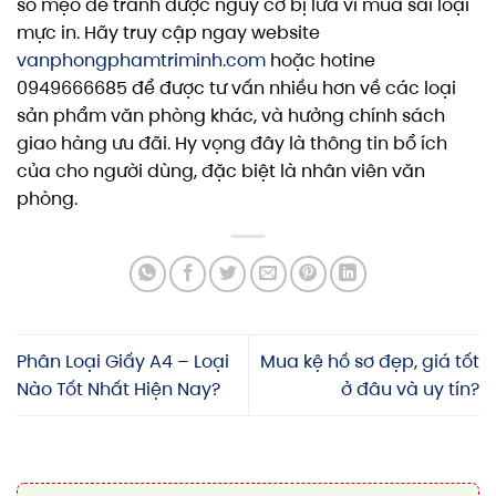
số mẹo để tránh được nguy cơ bị lừa vì mua sai loại
mực in. Hãy truy cập ngay website
vanphongphamtriminh.com
hoặc hotine
0949666685 để được tư vấn nhiều hơn về các loại
sản phẩm văn phòng khác, và hưởng chính sách
giao hàng ưu đãi. Hy vọng đây là thông tin bổ ích
của cho người dùng, đặc biệt là nhân viên văn
phòng.
Phân Loại Giấy A4 – Loại
Mua kệ hồ sơ đẹp, giá tốt
Nào Tốt Nhất Hiện Nay?
ở đâu và uy tín?