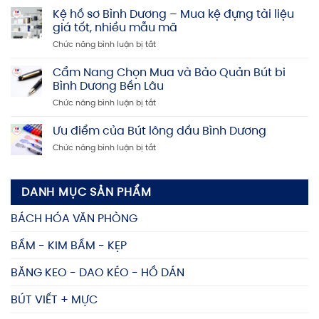
kim
Kệ hồ sơ Bình Dương – Mua kệ đựng tài liệu
rẻ,
Bình
Uy
giá tốt, nhiều mẫu mã
Dương:
tín,
ở
Chức năng bình luận bị tắt
Địa
Chất
Kệ
chỉ
lượng
hồ
Cẩm Nang Chọn Mua và Bảo Quản Bút bi
mua
cao
sơ
bấm
Bình Dương Bền Lâu
Bình
kim
ở
Chức năng bình luận bị tắt
Dương
uy
Cẩm
–
tín,
Nang
Ưu điểm của Bút lông dầu Bình Dương
Mua
giá
Chọn
kệ
rẻ
ở
Chức năng bình luận bị tắt
Mua
đựng
Ưu
và
tài
điểm
Bảo
liệu
của
Quản
giá
DANH MỤC SẢN PHẨM
Bút
Bút
tốt,
lông
bi
nhiều
BÁCH HÓA VĂN PHÒNG
dầu
Bình
mẫu
Bình
Dương
mã
BẤM - KIM BẤM - KẸP
Dương
Bền
Lâu
BĂNG KEO - DAO KÉO - HỒ DÁN
BÚT VIẾT + MỰC