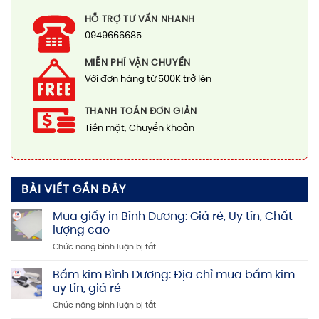
HỖ TRỢ TƯ VẤN NHANH
0949666685
MIỄN PHÍ VẬN CHUYỂN
Với đơn hàng từ 500K trở lên
THANH TOÁN ĐƠN GIẢN
Tiền mặt, Chuyển khoản
BÀI VIẾT GẦN ĐÂY
Mua giấy in Bình Dương: Giá rẻ, Uy tín, Chất
lượng cao
ở
Chức năng bình luận bị tắt
Mua
giấy
Bấm kim Bình Dương: Địa chỉ mua bấm kim
in
uy tín, giá rẻ
Bình
ở
Chức năng bình luận bị tắt
Dương:
Bấm
Giá