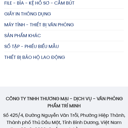
FILE - BÌA - KỆ HỒ SƠ - CẮM BÚT
GIẤY IN THÔNG DỤNG
MÁY TÍNH - THIẾT BỊ VĂN PHÒNG
SẢN PHẨM KHÁC
SỔ TẬP - PHIẾU BIỂU MẪU
THIẾT BỊ BẢO HỘ LAO ĐỘNG
CÔNG TY TNHH THƯƠNG MẠI - DỊCH VỤ - VĂN PHÒNG
PHẨM TRÍ MINH
Số 425/4, Đường Nguyễn Văn Trỗi, Phường Hiệp Thành,
Thành phố Thủ Dầu Một, Tỉnh Bình Dương, Việt Nam