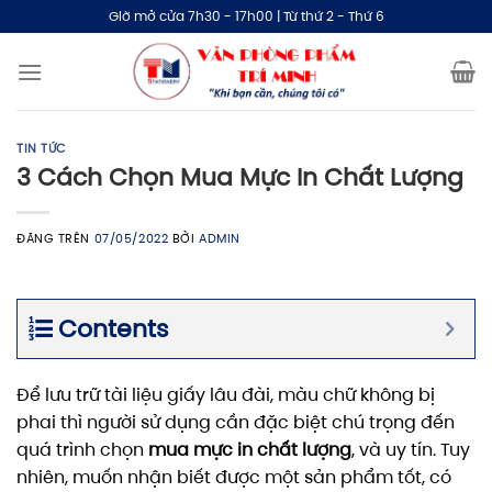
Bỏ
Giờ mở cửa 7h30 - 17h00 | Từ thứ 2 - Thứ 6
qua
nội
dung
TIN TỨC
3 Cách Chọn Mua Mực In Chất Lượng
ĐĂNG TRÊN
07/05/2022
BỞI
ADMIN
Contents
Để lưu trữ tài liệu giấy lâu đài, màu chữ không bị
phai thì người sử dụng cần đặc biệt chú trọng đến
quá trình chọn
mua mực in chất lượng
, và uy tín. Tuy
nhiên, muốn nhận biết được một sản phẩm tốt, có