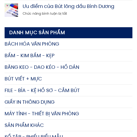
tín,
Nang
Ưu điểm của Bút lông dầu Bình Dương
Mua
giá
Chọn
kệ
rẻ
ở
Chức năng bình luận bị tắt
Mua
đựng
Ưu
và
tài
điểm
Bảo
liệu
của
Quản
giá
DANH MỤC SẢN PHẨM
Bút
Bút
tốt,
lông
bi
nhiều
BÁCH HÓA VĂN PHÒNG
dầu
Bình
mẫu
Bình
Dương
mã
BẤM - KIM BẤM - KẸP
Dương
Bền
Lâu
BĂNG KEO - DAO KÉO - HỒ DÁN
BÚT VIẾT + MỰC
FILE - BÌA - KỆ HỒ SƠ - CẮM BÚT
GIẤY IN THÔNG DỤNG
MÁY TÍNH - THIẾT BỊ VĂN PHÒNG
SẢN PHẨM KHÁC
SỔ TẬP - PHIẾU BIỂU MẪU