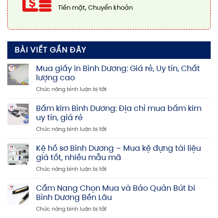
Tiền mặt, Chuyển khoản
BÀI VIẾT GẦN ĐÂY
Mua giấy in Bình Dương: Giá rẻ, Uy tín, Chất
lượng cao
ở
Chức năng bình luận bị tắt
Mua
giấy
Bấm kim Bình Dương: Địa chỉ mua bấm kim
in
uy tín, giá rẻ
Bình
ở
Chức năng bình luận bị tắt
Dương:
Bấm
Giá
kim
Kệ hồ sơ Bình Dương – Mua kệ đựng tài liệu
rẻ,
Bình
Uy
giá tốt, nhiều mẫu mã
Dương:
tín,
ở
Chức năng bình luận bị tắt
Địa
Chất
Kệ
chỉ
lượng
hồ
Cẩm Nang Chọn Mua và Bảo Quản Bút bi
mua
cao
sơ
bấm
Bình Dương Bền Lâu
Bình
kim
ở
Chức năng bình luận bị tắt
Dương
uy
Cẩm
–