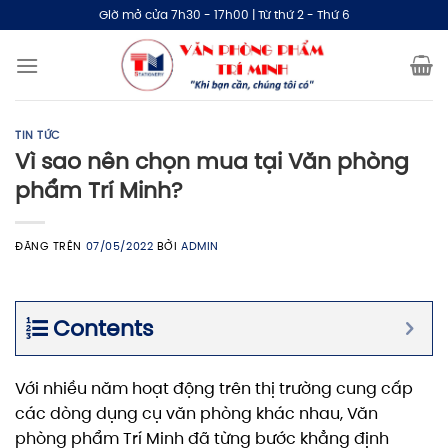
Bỏ
Giờ mở cửa 7h30 - 17h00 | Từ thứ 2 - Thứ 6
qua
nội
dung
TIN TỨC
Vì sao nên chọn mua tại Văn phòng
phẩm Trí Minh?
ĐĂNG TRÊN
07/05/2022
BỞI
ADMIN
Contents
Với nhiều năm hoạt động trên thị trường cung cấp
các dòng dụng cụ văn phòng khác nhau, Văn
phòng phẩm Trí Minh đã từng bước khẳng định