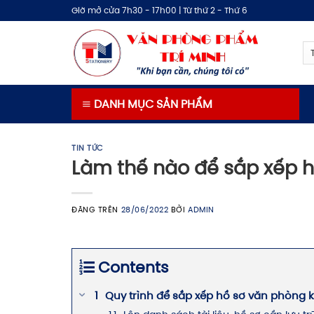
Bỏ
Giờ mở cửa 7h30 - 17h00 | Từ thứ 2 - Thứ 6
qua
nội
dung
DANH MỤC SẢN PHẨM
TIN TỨC
Làm thế nào để sắp xếp h
ĐĂNG TRÊN
28/06/2022
BỞI
ADMIN
Contents
Quy trình để sắp xếp hồ sơ văn phòng 