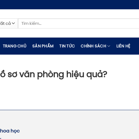
Tìm
kiếm:
TRANG CHỦ
SẢN PHẨM
TIN TỨC
CHÍNH SÁCH
LIÊN HỆ
ồ sơ văn phòng hiệu quả?
khoa học