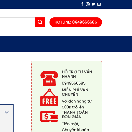
HOTLINE: 0949666685
HỖ TRỢ TƯ VẤN
NHANH
0949666685
MIỄN PHÍ VẬN
CHUYỂN
Với đơn hàng từ
500K trở lên
THANH TOÁN
ĐƠN GIẢN
Tiền mặt,
Chuyển khoản