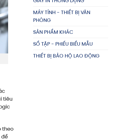
GIẤY IN THÔNG DỤNG
MÁY TÍNH - THIẾT BỊ VĂN
PHÒNG
SẢN PHẨM KHÁC
SỔ TẬP - PHIẾU BIỂU MẪU
THIẾT BỊ BẢO HỘ LAO ĐỘNG
ác
i tiêu
ogic
p theo
, để