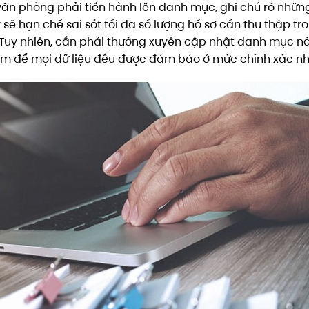
văn phòng phải tiến hành lên danh mục, ghi chú rõ những
 sẽ hạn chế sai sót tối đa số lượng hồ sơ cần thu thập tr
. Tuy nhiên, cần phải thường xuyên cập nhật danh mục n
 năm để mọi dữ liệu đều được đảm bảo ở mức chính xác n