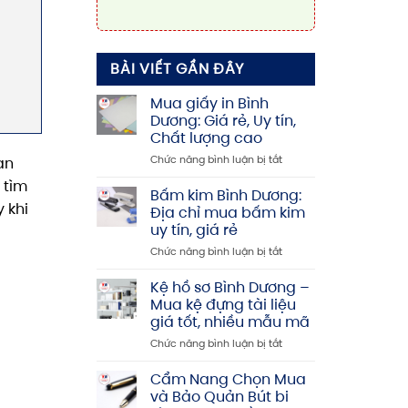
BÀI VIẾT GẦN ĐÂY
Mua giấy in Bình
Dương: Giá rẻ, Uy tín,
Chất lượng cao
ở
Chức năng bình luận bị tắt
an
Mua
 tìm
giấy
Bấm kim Bình Dương:
in
 khi
Địa chỉ mua bấm kim
Bình
uy tín, giá rẻ
Dương:
ở
Chức năng bình luận bị tắt
Giá
Bấm
rẻ,
kim
Uy
Kệ hồ sơ Bình Dương –
Bình
tín,
Mua kệ đựng tài liệu
Dương:
Chất
giá tốt, nhiều mẫu mã
Địa
lượng
ở
Chức năng bình luận bị tắt
chỉ
cao
Kệ
mua
hồ
bấm
Cẩm Nang Chọn Mua
sơ
kim
và Bảo Quản Bút bi
Bình
uy