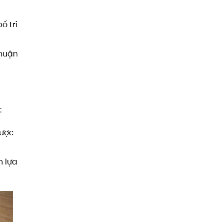
ố trí
thuận
:
được
h lựa