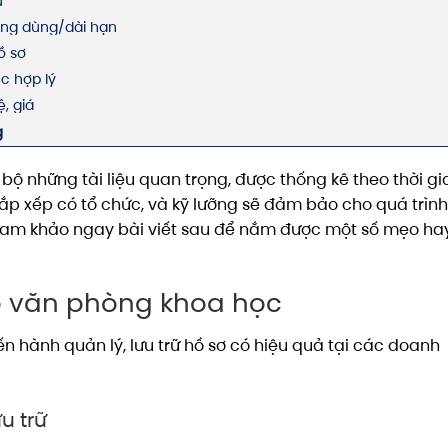
ữ
ường dùng/dài hạn
ồ sơ
c hợp lý
ệ, giá
g
bộ những tài liệu quan trọng, được thống kê theo thời gi
sắp xếp có tổ chức, và kỹ lưỡng sẽ đảm bảo cho quá trình
ham khảo ngay bài viết sau để nắm được một số mẹo hay
sơ văn phòng khoa học
ến hành quản lý, lưu trữ hồ sơ có hiệu quả tại các doanh
u trữ