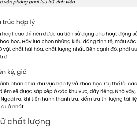
ơ văn phòng phải lưu trữ vĩnh viễn
 trúc hợp lý
nh hoạt cao thì nên được ưu tiên sử dụng cho hoạt động s
 khoa học. Hãy lựa chọn những kiểu dáng tinh tế, màu sắc
 vật chất hài hòa, chất lượng nhất. Bên cạnh đó, phải ưu
 trữ
ên kệ, giá
hành phân chia khu vực hợp lý và khoa học. Cụ thể là, các
c điểm sẽ được sắp xếp ở các khu vực, dãy riêng. Nhờ vậy,
goài ra, khi tiến hành thanh tra, kiểm tra thì lượng tài liệ
 quả nhất.
rữ chất lượng