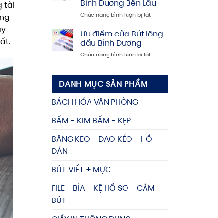
Bình Dương Bền Lâu
 tài
Dương
tín,
ở
Chức năng bình luận bị tắt
–
giá
ong
Cẩm
Mua
rẻ
ày
Nang
kệ
Ưu điểm của Bút lông
Chọn
đựng
hất.
dầu Bình Dương
Mua
tài
ở
Chức năng bình luận bị tắt
và
liệu
Ưu
Bảo
giá
điểm
Quản
tốt,
của
Bút
nhiều
DANH MỤC SẢN PHẨM
Bút
bi
mẫu
lông
Bình
mã
BÁCH HÓA VĂN PHÒNG
dầu
Dương
Bình
Bền
BẤM - KIM BẤM - KẸP
Dương
Lâu
BĂNG KEO - DAO KÉO - HỒ
DÁN
BÚT VIẾT + MỰC
FILE - BÌA - KỆ HỒ SƠ - CẮM
BÚT