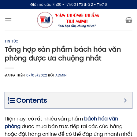
Bỏ
Giờ mở cửa 7h30 - 17h00 | Từ thứ 2 - Thứ 6
qua
nội
dung
TIN TỨC
Tổng hợp sản phẩm bách hóa văn
phòng được ưa chuộng nhất
ĐĂNG TRÊN
07/05/2022
BỞI
ADMIN
Contents
Hiện nay, có rất nhiều sản phẩm
bách hóa văn
phòng
được mua bán trực tiếp tại các cửa hàng
hoặc đặt hàng online để có thể đáp ứng nhanh nhất