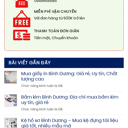
0949666685
MIỄN PHÍ VẬN CHUYỂN
Với đơn hàng từ 500K trở lên
THANH TOÁN ĐƠN GIẢN
Tiền mặt, Chuyển khoản
BÀI VIẾT GẦN ĐÂY
Mua giấy in Bình Dương: Giá rẻ, Uy tín, Chất
lượng cao
ở
Chức năng bình luận bị tắt
Mua
giấy
Bấm kim Bình Dương: Địa chỉ mua bấm kim
in
uy tín, giá rẻ
Bình
ở
Chức năng bình luận bị tắt
Dương:
Bấm
Giá
kim
Kệ hồ sơ Bình Dương – Mua kệ đựng tài liệu
rẻ,
Bình
Uy
giá tốt, nhiều mẫu mã