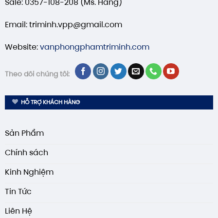
Sale: 0357-108-208 (Ms. Hằng)
Email: triminh.vpp@gmail.com
Website:
vanphongphamtriminh.com
Theo dõi chúng tôi:
HỖ TRỢ KHÁCH HÀNG
Sản Phẩm
Chính sách
Kinh Nghiệm
Tin Tức
Liên Hệ