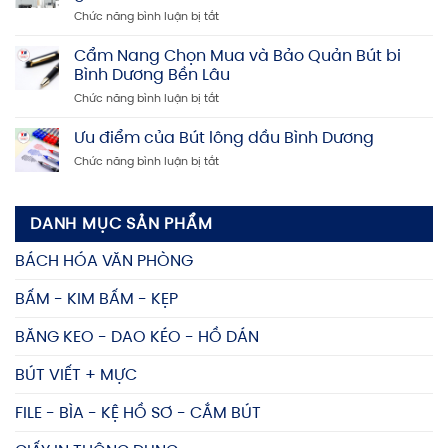
Dương:
tín,
ở
Chức năng bình luận bị tắt
Địa
Chất
Kệ
chỉ
lượng
hồ
Cẩm Nang Chọn Mua và Bảo Quản Bút bi
mua
cao
sơ
bấm
Bình Dương Bền Lâu
Bình
kim
ở
Chức năng bình luận bị tắt
Dương
uy
Cẩm
–
tín,
Nang
Ưu điểm của Bút lông dầu Bình Dương
Mua
giá
Chọn
kệ
rẻ
ở
Chức năng bình luận bị tắt
Mua
đựng
Ưu
và
tài
điểm
Bảo
liệu
của
Quản
giá
DANH MỤC SẢN PHẨM
Bút
Bút
tốt,
lông
bi
nhiều
BÁCH HÓA VĂN PHÒNG
dầu
Bình
mẫu
Bình
Dương
mã
BẤM - KIM BẤM - KẸP
Dương
Bền
Lâu
BĂNG KEO - DAO KÉO - HỒ DÁN
BÚT VIẾT + MỰC
FILE - BÌA - KỆ HỒ SƠ - CẮM BÚT