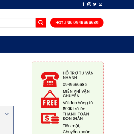
HOTLINE: 0949666685
HỖ TRỢ TƯ VẤN
NHANH
0949666685
MIỄN PHÍ VẬN
CHUYỂN
Với đơn hàng từ
500K trở lên
THANH TOÁN
ĐƠN GIẢN
Tiền mặt,
Chuyển khoản