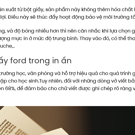
ản xuất từ bột giấy, sản phẩm này không thêm hóa chất 
 lợi. Điều này sẽ thúc đẩy hoạt động bảo vệ môi trường tố
cứng, và độ bóng nhiều hơn thì nên cân nhắc khi lựa chọn 
ượng mực in ở mức độ trung bình. Thay vào đó, có thể t
ouche,..
y ford trong in ấn
rường học, văn phòng và hỗ trợ hiệu quả cho quá trình g
tập cho học sinh.Tuy nhiên, đối với những dòng vở viết b
trên 68%, để đảm bảo cho chữ viết được ghi chép rõ ràng 