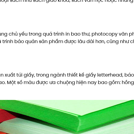
 loại sách như sách giáo khoa, sách văn học hoặc nhữn
dùng chủ yếu trong quá trình in bao thư, photocopy văn p
á trình bảo quản sản phẩm được lâu dài hơn, cũng như c
 xuất túi giấy, trong ngành thiết kế giấy letterhead, báo
cao. Một số màu được ưa chuộng hiện nay bao gồm: hồng