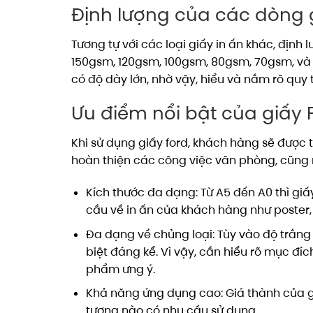
Định lượng của các dòng 
Tương tự với các loại giấy in ấn khác, định
150gsm, 120gsm, 100gsm, 80gsm, 70gsm, và 6
có độ dày lớn, nhờ vậy, hiểu và nắm rõ qu
Ưu điểm nổi bật của giấy 
Khi sử dụng giấy ford, khách hàng sẽ được t
hoàn thiện các công việc văn phòng, cũng 
Kích thước đa dạng: Từ A5 đến A0 thì gi
cầu về in ấn của khách hàng như poster, v
Đa dạng về chủng loại: Tùy vào độ trắng
biệt đáng kể. Vì vậy, cần hiểu rõ mục đ
phẩm ưng ý.
Khả năng ứng dụng cao: Giá thành của giấ
tượng nào có nhu cầu sử dụng.