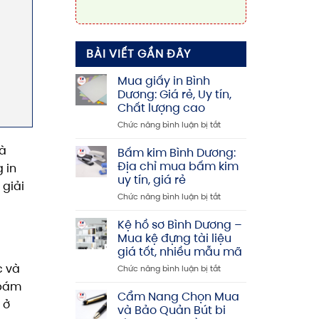
BÀI VIẾT GẦN ĐÂY
Mua giấy in Bình
Dương: Giá rẻ, Uy tín,
Chất lượng cao
ở
Chức năng bình luận bị tắt
Mua
giấy
và
Bấm kim Bình Dương:
in
Địa chỉ mua bấm kim
 in
Bình
uy tín, giá rẻ
 giải
Dương:
ở
Chức năng bình luận bị tắt
Giá
Bấm
rẻ,
kim
Uy
Kệ hồ sơ Bình Dương –
Bình
tín,
Mua kệ đựng tài liệu
Dương:
Chất
giá tốt, nhiều mẫu mã
Địa
lượng
c và
ở
Chức năng bình luận bị tắt
chỉ
cao
Kệ
mua
 bám
hồ
bấm
Cẩm Nang Chọn Mua
 ở
sơ
kim
và Bảo Quản Bút bi
Bình
uy