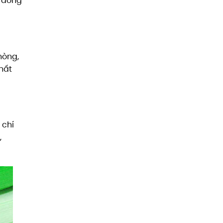
g dòng
hòng,
hất
 chí
,