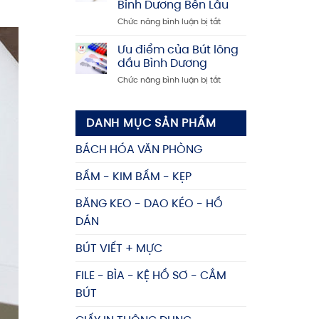
Bình Dương Bền Lâu
Dương
tín,
ở
Chức năng bình luận bị tắt
–
giá
Cẩm
Mua
rẻ
Nang
kệ
Ưu điểm của Bút lông
Chọn
đựng
dầu Bình Dương
Mua
tài
ở
Chức năng bình luận bị tắt
và
liệu
Ưu
Bảo
giá
điểm
Quản
tốt,
của
Bút
nhiều
DANH MỤC SẢN PHẨM
Bút
bi
mẫu
lông
Bình
mã
BÁCH HÓA VĂN PHÒNG
dầu
Dương
Bình
Bền
BẤM - KIM BẤM - KẸP
Dương
Lâu
BĂNG KEO - DAO KÉO - HỒ
DÁN
BÚT VIẾT + MỰC
FILE - BÌA - KỆ HỒ SƠ - CẮM
BÚT