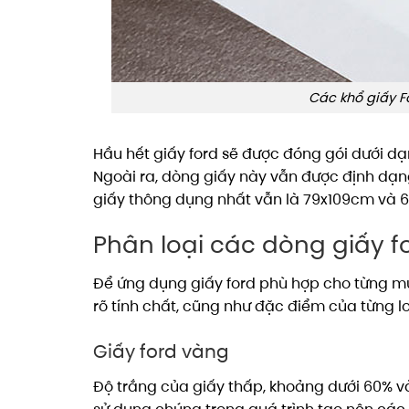
Các khổ giấy Fo
Hầu hết giấy ford sẽ được đóng gói dưới dạ
Ngoài ra, dòng giấy này vẫn được định dạng
giấy thông dụng nhất vẫn là 79x109cm và 
Phân loại các dòng giấy f
Để ứng dụng giấy ford phù hợp cho từng m
rõ tính chất, cũng như đặc điểm của từng loạ
Giấy ford vàng
Độ trắng của giấy thấp, khoảng dưới 60% v