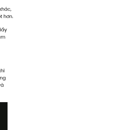
khác,
t hơn.
giấy
ham
hi
ằng
và