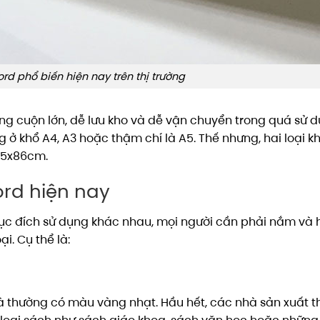
rd phổ biến hiện nay trên thị trường
ng cuộn lớn, dễ lưu kho và dễ vận chuyển trong quá sử d
 ở khổ A4, A3 hoặc thậm chí là A5. Thế nhưng, hai loại k
65x86cm.
ord hiện nay
ục đích sử dụng khác nhau, mọi người cần phải nắm và 
i. Cụ thể là:
à thường có màu vàng nhạt. Hầu hết, các nhà sản xuất 