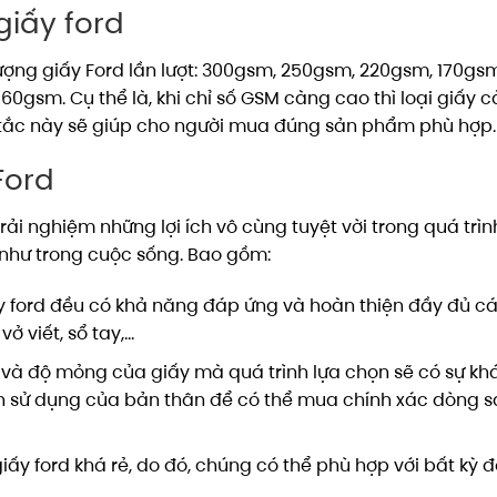
giấy ford
 lượng giấy Ford lần lượt: 300gsm, 250gsm, 220gsm, 170gs
0gsm. Cụ thể là, khi chỉ số GSM càng cao thì loại giấy 
y tắc này sẽ giúp cho người mua đúng sản phẩm phù hợp.
Ford
rải nghiệm những lợi ích vô cùng tuyệt vời trong quá trìn
như trong cuộc sống. Bao gồm:
ấy ford đều có khả năng đáp ứng và hoàn thiện đầy đủ c
ở viết, sổ tay,…
 và độ mỏng của giấy mà quá trình lựa chọn sẽ có sự kh
ích sử dụng của bản thân để có thể mua chính xác dòng 
y ford khá rẻ, do đó, chúng có thể phù hợp với bất kỳ đ