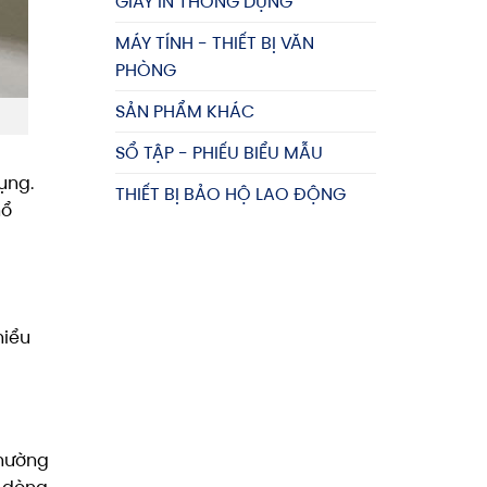
GIẤY IN THÔNG DỤNG
MÁY TÍNH - THIẾT BỊ VĂN
PHÒNG
SẢN PHẨM KHÁC
SỔ TẬP - PHIẾU BIỂU MẪU
ụng.
THIẾT BỊ BẢO HỘ LAO ĐỘNG
hổ
hiểu
thường