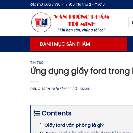
Bỏ
Giờ mở cửa 7h30 - 17h00 | Từ thứ 2 - Thứ 6
qua
nội
dung
DANH MỤC SẢN PHẨM
TIN TỨC
Ứng dụng giấy ford trong
ĐĂNG TRÊN
28/06/2022
BỞI
ADMIN
Contents
Giấy ford văn phòng là gì?