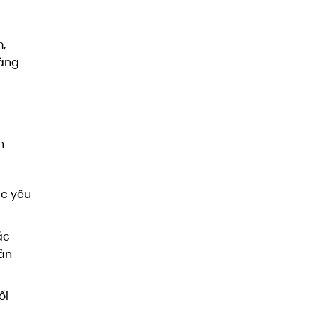
m,
càng
h
ác yêu
ác
sản
ối