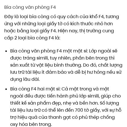
Bìa còng văn phòng F4
Đây là loại bìa còng có quy cách của khổ F4, tương
ứng với những loại giấy tờ có kích thước nhỏ hơn
hoặc bằng loại giấy F4. Hiện nay, thị trường cung
cấp 2 loại bìa còng F4 là:
Bìa còng văn phòng F4 một mặt si: Lớp ngoài sẽ
được tráng simili, tuy nhiên, phần bên trong thì
sản xuất từ vật liệu bình thường. Do đó, chất lượng
lưu trữ tài liệu ít đảm bảo và dễ bị hư hỏng nếu sử
dụng lâu dài.
Bìa còng F4 hai mặt si: Cả mặt trong và mặt
ngoài đều được tiến hành phủ lớp simili, giúp cho
thiết kế sản phẩm đẹp, nhẹ và bền hơn. Số lượng
tài liệu lưu trữ có thể lên đến 700 tờ giấy, với sự hỗ
trợ hiệu quả của thanh gạt có phủ thép chống
oxy hóa bên trong.