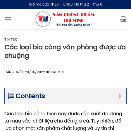
Bỏ
Giờ mở cửa 7h30 - 17h00 | Từ thứ 2 - Thứ 6
qua
nội
dung
TIN TỨC
Các loại bìa còng văn phòng được ưa
chuộng
ĐĂNG TRÊN
28/06/2022
BỞI
ADMIN
Contents
Các loại bìa còng hiện nay được sản xuất đa dạng
từ màu sắc, chất liệu cho đến giá cả. Tuy nhiên, để
lựa chọn một sản phẩm chất lượng và uy tín thì