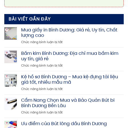
BÀI VIẾT GẦN ĐÂY
Mua giấy in Bình Dương: Giá rẻ, Uy tín, Chất
lượng cao
ở
Chức năng bình luận bị tắt
Mua
giấy
Bấm kim Bình Dương: Địa chỉ mua bấm kim
in
uy tín, giá rẻ
Bình
ở
Chức năng bình luận bị tắt
Dương:
Bấm
Giá
kim
Kệ hồ sơ Bình Dương – Mua kệ đựng tài liệu
rẻ,
Bình
Uy
giá tốt, nhiều mẫu mã
Dương:
tín,
ở
Chức năng bình luận bị tắt
Địa
Chất
Kệ
chỉ
lượng
hồ
Cẩm Nang Chọn Mua và Bảo Quản Bút bi
mua
cao
sơ
bấm
Bình Dương Bền Lâu
Bình
kim
ở
Chức năng bình luận bị tắt
Dương
uy
Cẩm
–
tín,
Nang
Ưu điểm của Bút lông dầu Bình Dương
Mua
giá
Chọn
kệ