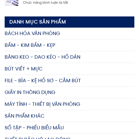
rẻ
ở
Chức năng bình luận bị tắt
Mua
đựng
Ưu
và
tài
điểm
Bảo
liệu
của
Quản
giá
DANH MỤC SẢN PHẨM
Bút
Bút
tốt,
lông
bi
nhiều
BÁCH HÓA VĂN PHÒNG
dầu
Bình
mẫu
Bình
Dương
mã
BẤM - KIM BẤM - KẸP
Dương
Bền
Lâu
BĂNG KEO - DAO KÉO - HỒ DÁN
BÚT VIẾT + MỰC
FILE - BÌA - KỆ HỒ SƠ - CẮM BÚT
GIẤY IN THÔNG DỤNG
MÁY TÍNH - THIẾT BỊ VĂN PHÒNG
SẢN PHẨM KHÁC
SỔ TẬP - PHIẾU BIỂU MẪU