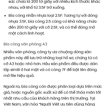
sức chứa là 200 tờ giấy với nhiều kích thước khác
nhau, với khổ từ 3.5F trở xuống.
Bìa còng nhẫn nhựa loại 2.5F: Tương tự với dòng
nhựa 3.5F, bìa còng 2.5 cũng có khả năng chứa
đến 200 tờ giấy với cỡ 2.5F, và có thể đóng mở
một cách linh hoạt.
Bìa còng văn phòng A3
Nhiều văn phòng, công ty ưa chuộng dòng sản
phẩm này để lưu trữ những loại hồ sơ, chứng từ có
cỡ A3 hoặc nhỏ hơn. Hầu sản phẩm đều được dán
lớp simili ở hai mặt và có còng 7F để bật lên đóng
mở file hiệu quả.
Ngoài ra, bìa còng còn được phân loại dựa trên mức
giá, hoặc nguồn gốc xuất xứ để có thể thỏa mãn tốt
nhất nhu cầu của khách hàng trên thị trường. Tại
Việt Nam, văn hóa “Người Việt ưu tiên dùng hàng